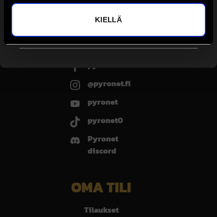
Kajaani, Kaarina (Turku), Kerava, Kouvola, Lahti,
Lappeenranta, Lohja, Mikkeli, Pori, Porvoo, Rovaniemi, Salo,
Savonlinna, Seinäjoki, Tampere, Vantaa 1, Vantaa 2, Jämsä,
KIELLÄ
Nurmes, Vaasa, Oulu, Kalajoki, Vaasa, Kuopio, Riihimäki,
Raisio
SEURAA MEITÄ
pyronet.fi
@pyronet.fi
pyronet
pyronet0
Pyronet
discord
OMA TILI
Tilaukset