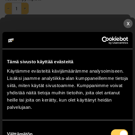
Suojalasit määrä
VALITSE NOUTOPISTE!
X
Ratkaisu pyrokatoon
Ilmainen toimitus
Tämä sivusto käyttää evästeitä
Käytämme evästeitä kävijämäärämme analysoimiseen.
Osasto:
Turvatuotteet
Lisäksi jaamme analytiikka-alan kumppaneillemme tietoja
Valitse lähin myyntipisteesi.
siitä, miten käytät sivustoamme. Kumppanimme voivat
yhdistää näitä tietoja muihin tietoihin, joita olet antanut
heille tai joita on kerätty, kun olet käyttänyt heidän
Huom: Voit tilata tuotteita kerrallaan vain yhteen
Arviot
palvelujaan.
myyntipisteeseen.
Tarkempi sesonkimyyntipiste
Tuotearvioita ei vielä ole.
valitaan kassalla!
Suostumuksen
Välttämätön