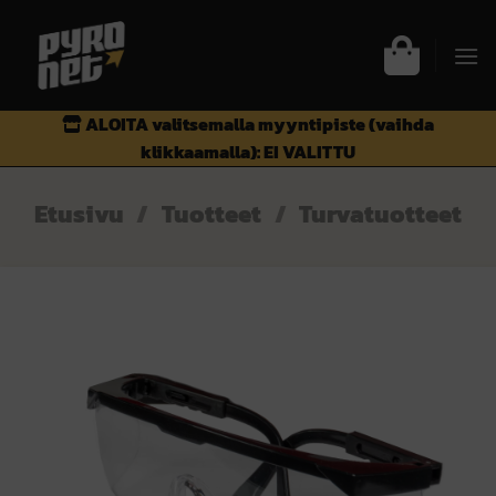
Skip
to
content
ALOITA valitsemalla myyntipiste (vaihda
klikkaamalla):
EI VALITTU
Etusivu
/
Tuotteet
/
Turvatuotteet