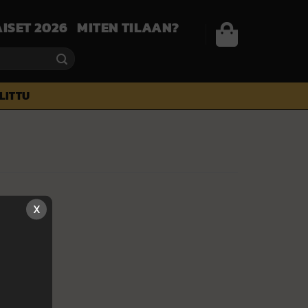
ISET 2026
MITEN TILAAN?
ALITTU
X
tilaajille…