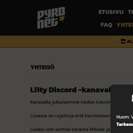
Skip
to
T
ETUSIVU
content
FAQ
YHTE
AL
YHTEISÖ
Liity Discord -kanavalle
Kanavalla julkaisemme tiedon tulevista erikois
Luvassa on rajattuja eriä harvinaisempia tuotteita
Huom: V
Tarkemp
Lisäksi voit esittää toiveita Mikelle ja Teukalle 