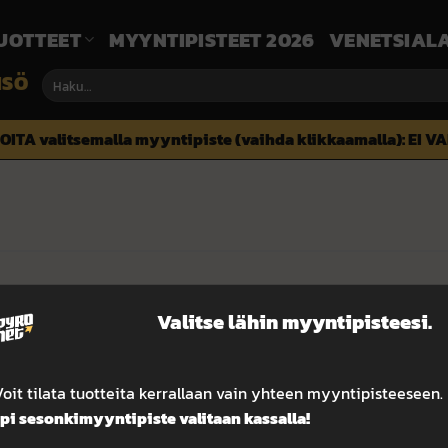
UOTTEET
MYYNTIPISTEET 2026
VENETSIALA
ISÖ
Etsi:
OITA valitsemalla myyntipiste (vaihda klikkaamalla):
EI V
Valitse lähin myyntipisteesi.
eristä ensimmäisenä!
 nopeimmille. Näitä ei riitä tiskille, eikä edes kaikille verkko
oit tilata tuotteita kerrallaan vain yhteen myyntipisteeseen.
i sesonkimyyntipiste valitaan kassalla!
ja käydä keskustelua ilotulitteista kanavalla.