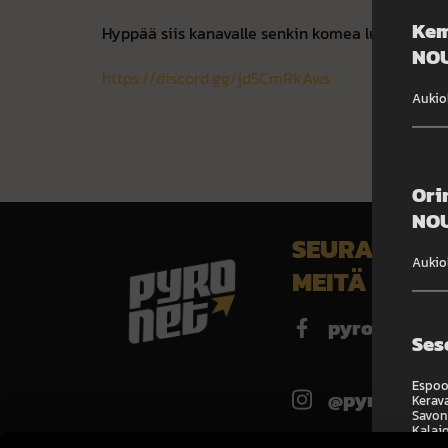
Kem
Hyppää siis kanavalle senkin komea lurjus. Se e
NOU
https://discord.gg/jd5CmRkAws
Aukio
Ori
NOU
SEURAA
Aukiol
MEITÄ
pyronet.fi
Ses
Espoo,
@pyronet.fi
Kerava
Savonl
Kalajo