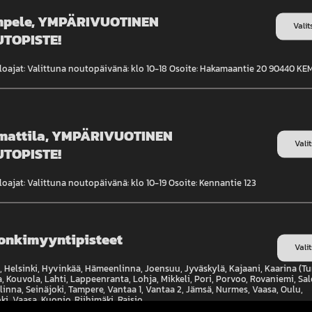
pele, YMPÄRIVUOTINEN
i maksa mitään.
Valit
TOPISTE!
loajat: Valittuna noutopäivänä: klo 10-18 Osoite: Hakamaantie 20 90440 K
mattila, YMPÄRIVUOTINEN
Vali
TOPISTE!
OMA TILI
TIETOA
oajat: Valittuna noutopäivänä: klo 10-19 Osoite: Kennantie 123
Tilaukset
Usein kysytyt kysymyk
Omat tiedot
Tilaus- ja toimitusehdo
onkimyyntipisteet
Vali
Tietoa meistä
 Helsinki, Hyvinkää, Hämeenlinna, Joensuu, Jyväskylä, Kajaani, Kaarina (Tu
, Kouvola, Lahti, Lappeenranta, Lohja, Mikkeli, Pori, Porvoo, Rovaniemi, Sal
inna, Seinäjoki, Tampere, Vantaa 1, Vantaa 2, Jämsä, Nurmes, Vaasa, Oulu,
Tietosuojaseloste
ki, Vaasa, Kuopio, Riihimäki, Raisio