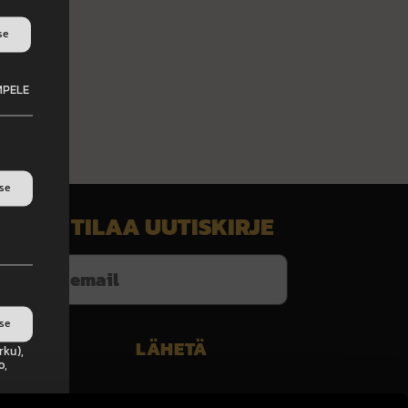
se
EMPELE
tse
TILAA UUTISKIRJE
set
t
tse
rku),
o,