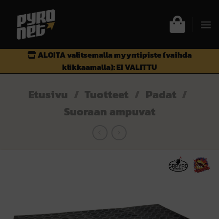
Skip
to
content
ALOITA valitsemalla myyntipiste (vaihda
klikkaamalla):
EI VALITTU
Etusivu
/
Tuotteet
/
Padat
/
Suoraan ampuvat