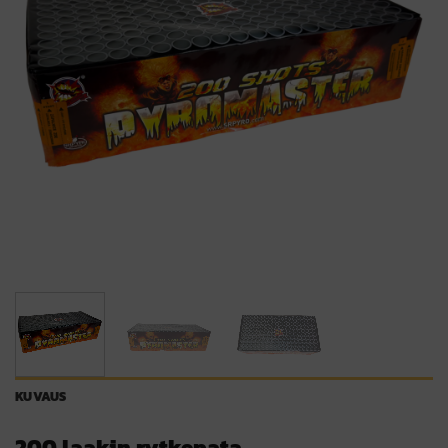
KUVAUS
200 laakin rytkepata