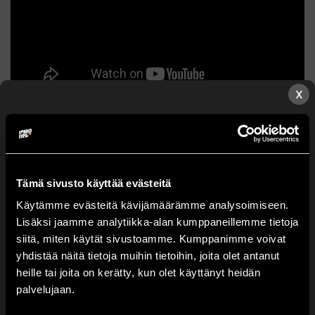
X
Pyromaster 200 shots
75,90
€
Tämä sivusto käyttää evästeitä
TUOTEMERKKI
SRpyro
Käytämme evästeitä kävijämäärämme analysoimiseen.
LAUKAUKSIA
200 kpl
Lisäksi jaamme analytiikka-alan kumppaneillemme tietoja
PUTKEN HALKAISIJA
18 mm
Valitse lähin myyntipisteesi.
siitä, miten käytät sivustoamme. Kumppanimme voivat
KESTO
n. 2 min
yhdistää näitä tietoja muihin tietoihin, joita olet antanut
heille tai joita on kerätty, kun olet käyttänyt heidän
PYROMASSA
980 g
Huom: Voit tilata tuotteita kerrallaan vain yhteen
palvelujaan.
myyntipisteeseen.
Tarkempi sesonkimyyntipiste
TUOTELUOKITUS
F3