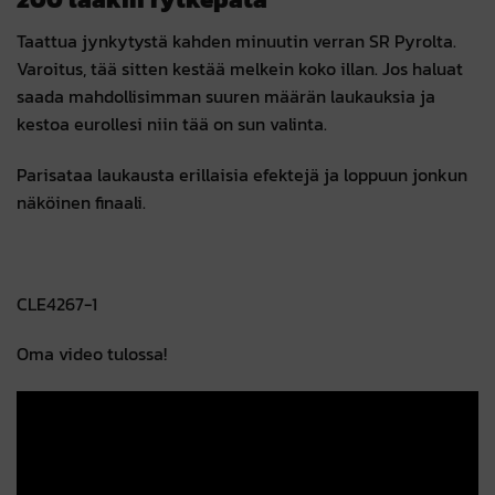
Taattua jynkytystä kahden minuutin verran SR Pyrolta.
Varoitus, tää sitten kestää melkein koko illan. Jos haluat
saada mahdollisimman suuren määrän laukauksia ja
kestoa eurollesi niin tää on sun valinta.
Parisataa laukausta erillaisia efektejä ja loppuun jonkun
näköinen finaali.
CLE4267-1
Oma video tulossa!