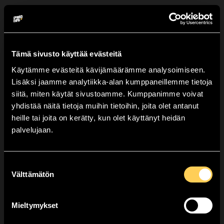
Tämä sivusto käyttää evästeitä
Käytämme evästeitä kävijämäärämme analysoimiseen.
Lisäksi jaamme analytiikka-alan kumppaneillemme tietoja
Valitse lähin myyntipisteesi.
siitä, miten käytät sivustoamme. Kumppanimme voivat
yhdistää näitä tietoja muihin tietoihin, joita olet antanut
heille tai joita on kerätty, kun olet käyttänyt heidän
Huom: Voit tilata tuotteita kerrallaan vain yhteen
palvelujaan.
myyntipisteeseen.
Tarkempi sesonkimyyntipiste
valitaan kassalla!
Suostumuksen
Välttämätön
valinta
Kempele,
Krawallig
Valitse
YMPÄRIVUOTINEN
179,90
€
NOUTOPISTE!
Mieltymykset
TUOTEMERKKI
Riakeo