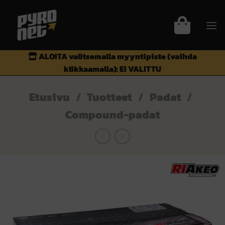
Skip
to
content
ALOITA valitsemalla myyntipiste (vaihda
klikkaamalla):
EI VALITTU
Etusivu
/
Tuotteet
/
Padat
/
Compound-padat