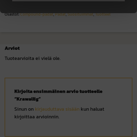
Osastot:
Compound-padat
,
Padat
,
Suosituimmat
,
Tuotteet
Arviot
Tuotearvioita ei vielä ole.
Kirjoita ensimmäinen arvio tuotteelle
“Krawallig”
Sinun on
kirjauduttava sisään
kun haluat
kirjoittaa arvioinnin.