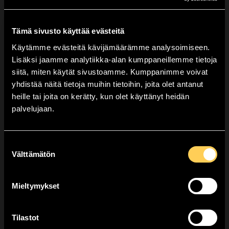
TUOTELUOKITUS
F2
TUKKULAATIKOSSA
24 kpl
Tämä sivusto käyttää evästeitä
TURVAETAISYYS
8 m
Käytämme evästeitä kävijämäärämme analysoimiseen.
Lisäksi jaamme analytiikka-alan kumppaneillemme tietoja
(Suositeltu turvaetäisyys 25m)
Valitse lähin myyntipisteesi.
siitä, miten käytät sivustoamme. Kumppanimme voivat
Valittu myyntipiste:
yhdistää näitä tietoja muihin tietoihin, joita olet antanut
Golden Blinking määrä
heille tai joita on kerätty, kun olet käyttänyt heidän
Huom: Voit tilata tuotteita kerrallaan vain yhteen
palvelujaan.
myyntipisteeseen.
Tarkempi sesonkimyyntipiste
VALITSE NOUTOPISTE!
valitaan kassalla!
Ratkaisu pyrokatoon
Suostumuksen
Välttämätön
valinta
Kempele,
Valitse
Ilmainen toimitus
YMPÄRIVUOTINEN
NOUTOPISTE!
Mieltymykset
Osastot:
Suihkut
,
Tuotteet
Aukioloajat: Valittuna noutopäivänä: klo 10-18 Osoite:
Hakamaantie 20 90440 KEMPELE
Tilastot