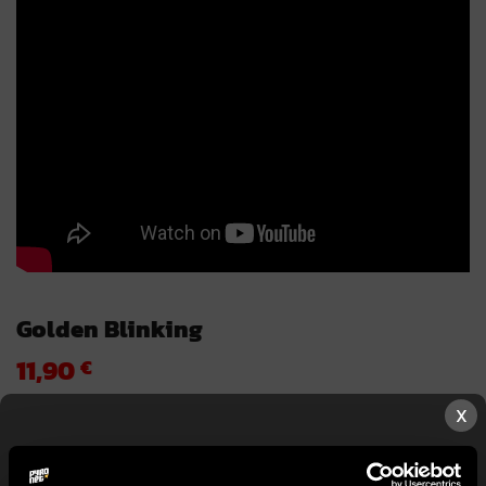
Golden Blinking
11,90
€
TUOTEMERKKI
X
Pyroally
KESTO
n.60 s
PYROMASSA
210 g