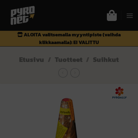
Skip
to
content
ALOITA valitsemalla myyntipiste (vaihda
klikkaamalla):
EI VALITTU
Etusivu
/
Tuotteet
/
Suihkut