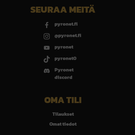
SEURAA MEITÄ
pyronet.fi
@pyronet.fi
pyronet
pyronet0
Pyronet
discord
OMA TILI
Tilaukset
Omat tiedot