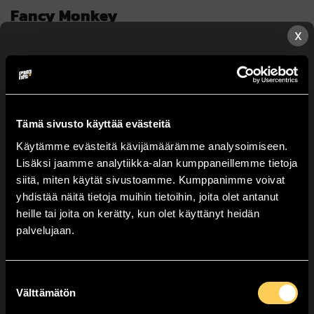
Fancy Monkey
X
45,90
€
TUOTEMERKKI
SRpyro
LAUKAUKSIA
34 kpl
PUTKEN HALKAISIJA
25, 30 mm
Tämä sivusto käyttää evästeitä
KESTO
20 s
Käytämme evästeitä kävijämäärämme analysoimiseen.
PYROMASSA
497g
Lisäksi jaamme analytiikka-alan kumppaneillemme tietoja
Valitse lähin myyntipisteesi.
siitä, miten käytät sivustoamme. Kumppanimme voivat
TUOTELUOKITUS
F2
yhdistää näitä tietoja muihin tietoihin, joita olet antanut
TUKKULAATIKOSSA
4 kpl
heille tai joita on kerätty, kun olet käyttänyt heidän
Huom: Voit tilata tuotteita kerrallaan vain yhteen
TURVAETAISYYS
8 m
palvelujaan.
myyntipisteeseen.
Tarkempi sesonkimyyntipiste
(Suositeltu turvaetäisyys 25m)
valitaan kassalla!
Valittu myyntipiste:
Suostumuksen
Fancy Monkey määrä
Välttämätön
valinta
Kempele,
Valitse