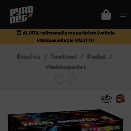
Skip
to
content
ALOITA valitsemalla myyntipiste (vaihda
klikkaamalla):
EI VALITTU
Etusivu
/
Tuotteet
/
Padat
/
Viuhkapadat