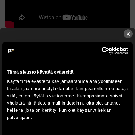
X
Exclusive Collection
99,90
€
TUOTEMERKKI
Europyro
Tämä sivusto käyttää evästeitä
LAUKAUKSIA
54 kpl
Käytämme evästeitä kävijämäärämme analysoimiseen.
PUTKEN HALKAISIJA
25, 30, 35, 49 mm
Lisäksi jaamme analytiikka-alan kumppaneillemme tietoja
Valitse lähin myyntipisteesi.
KESTO
siitä, miten käytät sivustoamme. Kumppanimme voivat
n.90 s
yhdistää näitä tietoja muihin tietoihin, joita olet antanut
PYROMASSA
996 g
heille tai joita on kerätty, kun olet käyttänyt heidän
Huom: Voit tilata tuotteita kerrallaan vain yhteen
TUOTELUOKITUS
F3
palvelujaan.
myyntipisteeseen.
Tarkempi sesonkimyyntipiste
TUKKULAATIKOSSA
2 kpl
valitaan kassalla!
TURVAETAISYYS