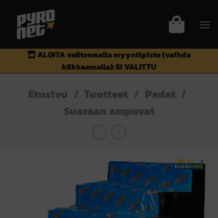
Skip
to
content
ALOITA valitsemalla myyntipiste (vaihda
klikkaamalla):
EI VALITTU
Etusivu
/
Tuotteet
/
Padat
/
Suoraan ampuvat