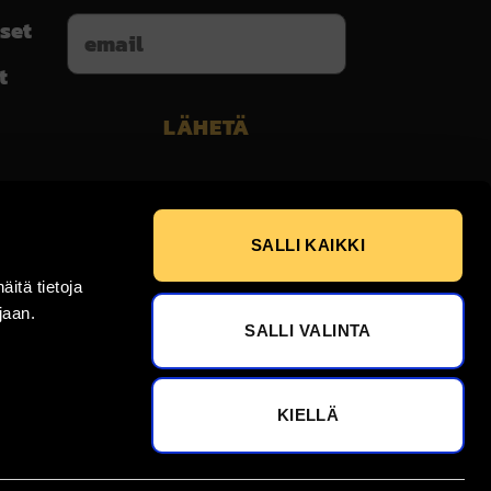
set
t
SALLI KAIKKI
itä tietoja
ujaan.
SALLI VALINTA
KIELLÄ