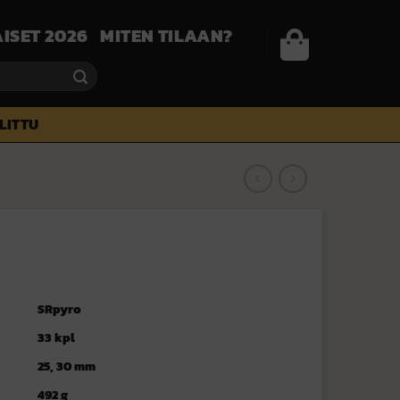
ISET 2026
MITEN TILAAN?
ALITTU
SRpyro
33 kpl
25, 30 mm
492 g