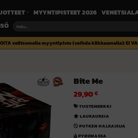
UOTTEET
MYYNTIPISTEET 2026
VENETSIALA
ISÖ
Etsi:
OITA valitsemalla myyntipiste (vaihda klikkaamalla):
EI V
Bite Me
29,90
€
TUOTEMERKKI
LAUKAUKSIA
PUTKEN HALKAISIJA
PYROMASSA