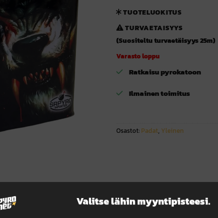
TUOTELUOKITUS
TURVAETAISYYS
(Suositeltu turvaetäisyys 25m)
Varasto loppu
Ratkaisu pyrokatoon
Ilmainen toimitus
Osastot:
Padat
,
Yleinen
Valitse lähin myyntipisteesi.