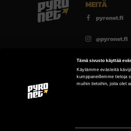
MEITÄ
pyronet.fi
@pyronet.fi
pyronet
Tämä sivusto käyttää eväs
Käytämme evästeitä kävij
kumppaneillemme tietoja s
pyronet0
muihin tietoihin, joita olet 
Pyronet
discord