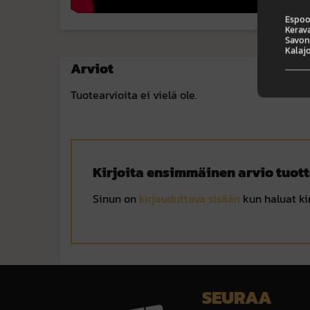
Espoo,
Kerava
Savonl
Kalajo
Arviot
Tuotearvioita ei vielä ole.
Kirjoita ensimmäinen arvio tuott
Sinun on
kirjauduttava sisään
kun haluat kir
SEURAA