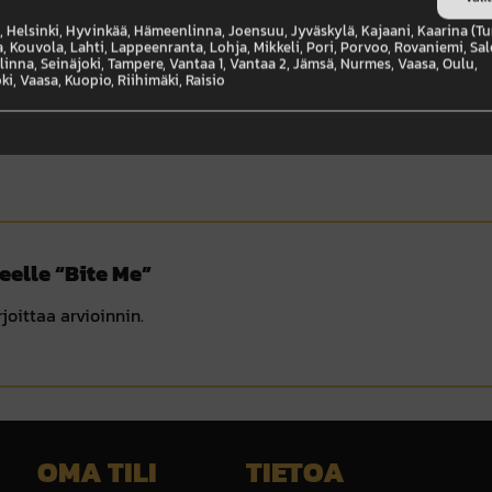
 Helsinki, Hyvinkää, Hämeenlinna, Joensuu, Jyväskylä, Kajaani, Kaarina (Tu
, Kouvola, Lahti, Lappeenranta, Lohja, Mikkeli, Pori, Porvoo, Rovaniemi, Sal
inna, Seinäjoki, Tampere, Vantaa 1, Vantaa 2, Jämsä, Nurmes, Vaasa, Oulu,
ki, Vaasa, Kuopio, Riihimäki, Raisio
eelle “Bite Me”
joittaa arvioinnin.
OMA TILI
TIETOA