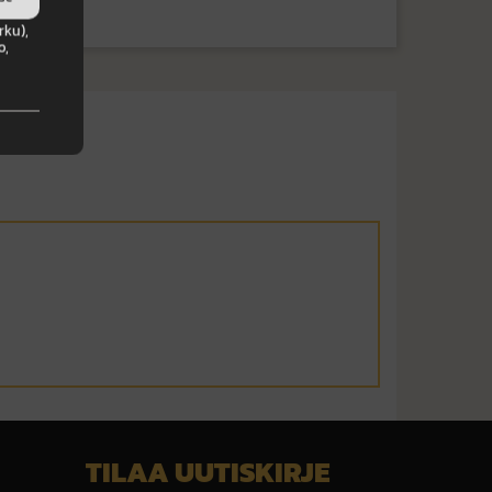
rku),
o,
TILAA UUTISKIRJE