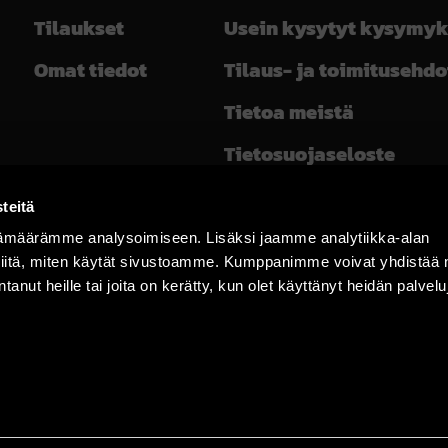
Tilaukset
Usein kysytyt kysymyk
Omat tiedot
Tilaus- ja toimitusehdo
Tietoa meistä
Tietosuojaseloste
info@pyronet.fi
teitä
(WhatsApp)
ämäärämme analysoimiseen. Lisäksi jaamme analytiikka-alan
0401993999
iitä, miten käytät sivustoamme. Kumppanimme voivat yhdistää nä
antanut heille tai joita on kerätty, kun olet käyttänyt heidän palvel