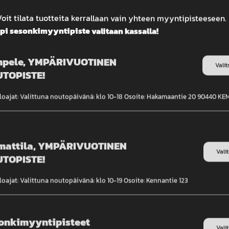
oit tilata tuotteita kerrallaan vain yhteen myyntipisteeseen.
i sesonkimyyntipiste valitaan kassalla!
kkua taivaalle punaisen,
pele, YMPÄRIVUOTINEN
Valit
TOPISTE!
loajat: Valittuna noutopäivänä: klo 10-18 Osoite: Hakamaantie 20 90440 K
mattila, YMPÄRIVUOTINEN
Vali
TOPISTE!
oajat: Valittuna noutopäivänä: klo 10-19 Osoite: Kennantie 123
onkimyyntipisteet
Vali