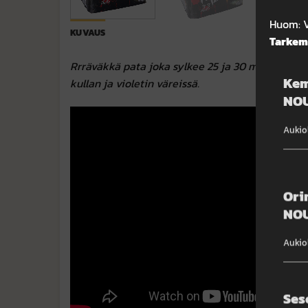
Huom: V
KUVAUS
Tarkemp
Rrräväkkä pata joka sylkee 25 ja 30 millistä pau
Kem
kullan ja violetin väreissä.
NOU
Aukio
Ori
NOU
Aukiol
Ses