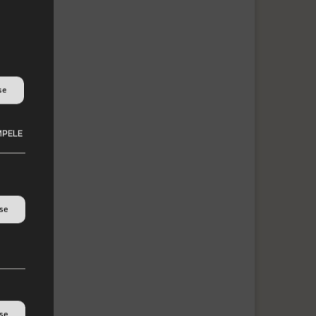
se
EMPELE
tse
tse