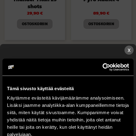
shots
29,90
€
89,90
€
OSTOSKORIIN
OSTOSKORIIN
X
Tämä sivusto käyttää evästeitä
Käytämme evästeitä kävijämäärämme analysoimiseen.
Lisäksi jaamme analytiikka-alan kumppaneillemme tietoja
Thunderbolt 3
Vortex 5
Valitse lähin myyntipisteesi.
siitä, miten käytät sivustoamme. Kumppanimme voivat
49,90
€
39,90
€
yhdistää näitä tietoja muihin tietoihin, joita olet antanut
heille tai joita on kerätty, kun olet käyttänyt heidän
OSTOSKORIIN
OSTOSKORIIN
Huom: Voit tilata tuotteita kerrallaan vain yhteen
palvelujaan.