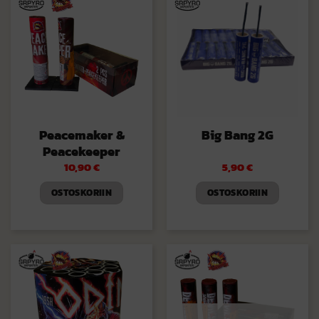
Peacemaker &
Big Bang 2G
Peacekeeper
10,90
€
5,90
€
OSTOSKORIIN
OSTOSKORIIN