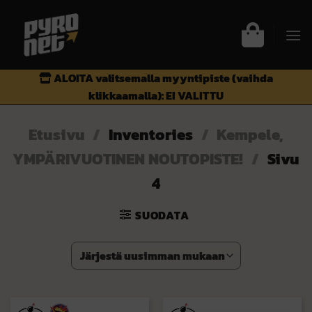
Skip
to
content
ALOITA valitsemalla myyntipiste (vaihda
klikkaamalla):
EI VALITTU
Etusivu
/
Inventories
/
Kempele,
YMPÄRIVUOTINEN NOUTOPISTE!
/
Sivu
4
SUODATA