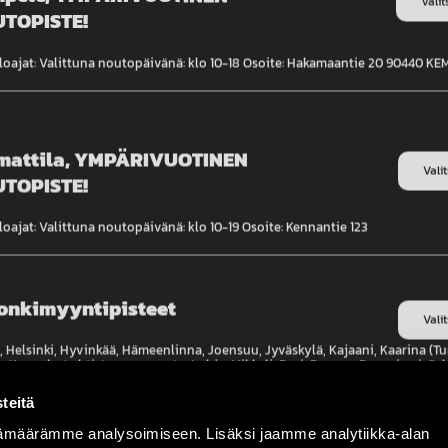
Valit
TOPISTE!
loajat: Valittuna noutopäivänä: klo 10-18 Osoite: Hakamaantie 20 90440 K
mattila, YMPÄRIVUOTINEN
OMA TILI
TIETOA
Vali
TOPISTE!
Tilaukset
Usein kysytyt kysymyk
oajat: Valittuna noutopäivänä: klo 10-19 Osoite: Kennantie 123
Omat tiedot
Tilaus- ja toimitusehdo
Tietoa meistä
onkimyyntipisteet
Vali
Tietosuojaseloste
 Helsinki, Hyvinkää, Hämeenlinna, Joensuu, Jyväskylä, Kajaani, Kaarina (Tu
, Kouvola, Lahti, Lappeenranta, Lohja, Mikkeli, Pori, Porvoo, Rovaniemi, Sal
inna, Seinäjoki, Tampere, Vantaa 1, Vantaa 2, Jämsä, Nurmes, Vaasa, Oulu,
info@pyronet.fi
ki, Vaasa, Kuopio, Riihimäki, Raisio
teitä
(WhatsApp)
ämäärämme analysoimiseen. Lisäksi jaamme analytiikka-alan