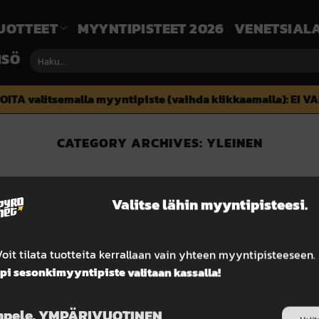
UOTTEET
MYYNTIPISTEET 2026
VENETSIALA
ISÖ
Etsi:
OITA valitsemalla myyntipiste (vaihda klikkaamalla):
EI V
CATEGORY ARCHIVES:
YLEINEN
25
Valitse lähin myyntipisteesi.
loka
oit tilata tuotteita kerrallaan vain yhteen myyntipisteeseen.
i sesonkimyyntipiste valitaan kassalla!
Miten tilaan?
pele, YMPÄRIVUOTINEN