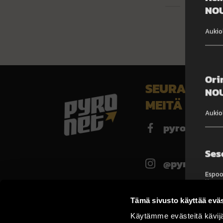
NOU
Aukio
Ori
SEURAA
NOU
MEITÄ
Aukiol
pyronet.fi
Ses
@pyronet.fi
Espoo,
Kerava
Savonl
Kalajo
pyronet
Tämä sivusto käyttää eväs
Käytämme evästeitä kävij