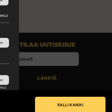
se
EMPELE
TILAA UUTISKIRJE
tse
set
t
tse
rku),
o,
SALLI KAIKKI