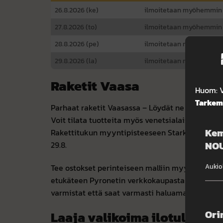
26.8.2026 (ke)
ilmoitetaan myöhemmin
27.8.2026 (to)
ilmoitetaan myöhemmin
28.8.2026 (pe)
ilmoitetaan myöhemmin
29.8.2026 (la)
ilmoitetaan myöhemmin
Raketit Vaasa
Huom: V
Tarkemp
Parhaat raketit Vaasassa – Löydät ne Pyronetin
Voit tilata tuotteita myös venetsialaisiin. Tilau
Kem
Rakettitukun myyntipisteeseen Stark, Kivihaant
NOU
29.8.
Tee ostokset perinteiseen malliin myyntipisteess
Aukio
etukäteen Pyronetin verkkokaupasta ja nouda 
varmistat että saat varmasti haluamasi ilotulitt
Ori
Laaja valikoima ilotulitteit