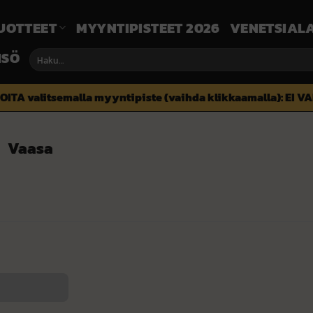
UOTTEET
MYYNTIPISTEET 2026
VENETSIALA
ISÖ
Etsi:
OITA valitsemalla myyntipiste (vaihda klikkaamalla):
EI V
Vaasa