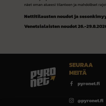
näet oman alueesi tilanteen ja mahdolliset rajoi
Nettitilausten noudot ja sesonkimyyn
Venetsialaisten noudot 26.-29.8.202
SEURAA
MEITÄ
pyronet.fi
@pyronet.fi