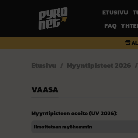
Skip
to
T
ETUSIVU
content
FAQ
YHTE
AL
Etusivu
/
Myyntipisteet 2026
/
VAASA
Myyntipisteen osoite (UV 2026):
Ilmoitetaan myöhemmin