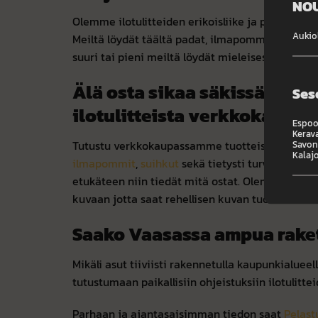
NOU
Olemme ilotulitteiden erikoisliike ja panostam
Aukiol
Meiltä löydät täältä padat, ilmapommit, raketit 
suuri tai pieni meiltä löydät mieleisesi tuotteet.
Älä osta sikaa säkissä – näe
Ses
ilotulitteista verkkokaup
Espoo,
Kerava
Tutustu verkkokaupassamme tuotteisiin. Valik
Savonl
Kalajo
ilmapommit
,
suihkut
sekä tietysti turvatuotteet.
etukäteen niin tiedät mitä ostat. Olemme pan
kuvaan jotta saat rehellisen kuvan tuotteista.
Saako Vaasassa ampua rake
Mikäli asut tiiviisti rakennetulla kaupunkialue
tutustumaan paikallisiin ohjeistuksiin ilotulitt
Parhaan ja ajantasaisimman tiedon saat
Pelast