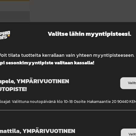
Valitse lähin myyntipisteesi.
oit tilata tuotteita kerrallaan vain yhteen myyntipisteeseen.
i sesonkimyyntipiste valitaan kassalla!
 myyntipisteestä Vaasasta.
kset toimitetaan
pele, YMPÄRIVUOTINEN
ie 2 noudettavaksi 26.8.–
Valit
TOPISTE!
ä tai tilaa raketit
loajat: Valittuna noutopäivänä: klo 10-18 Osoite: Hakamaantie 20 90440 K
ne myyntipisteestä. Näin
eet.
mattila, YMPÄRIVUOTINEN
a Vaasassa
Vali