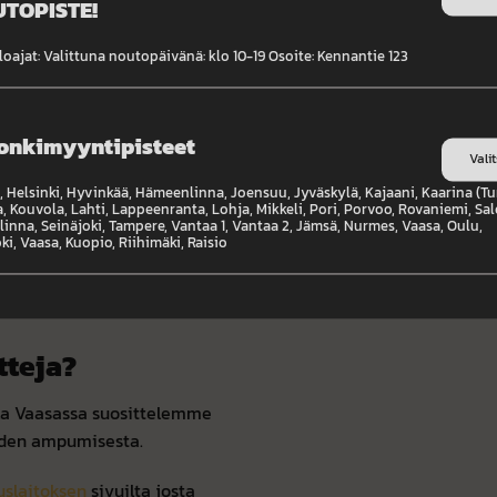
TOPISTE!
me laajaan valikoimaan.
oajat: Valittuna noutopäivänä: klo 10-19 Osoite: Kennantie 123
ja suihkut. Olipa tarpeesi
t videot
onkimyyntipisteet
Vali
assamme
 Helsinki, Hyvinkää, Hämeenlinna, Joensuu, Jyväskylä, Kajaani, Kaarina (Tu
, Kouvola, Lahti, Lappeenranta, Lohja, Mikkeli, Pori, Porvoo, Rovaniemi, Sal
oimassa
padat
,
keppiraketit
,
inna, Seinäjoki, Tampere, Vantaa 1, Vantaa 2, Jämsä, Nurmes, Vaasa, Oulu,
ki, Vaasa, Kuopio, Riihimäki, Raisio
 Katso videot ilotulitteista
ostaneet laadukkaaseen
tteja?
ella Vaasassa suosittelemme
eiden ampumisesta.
uslaitoksen
sivuilta josta