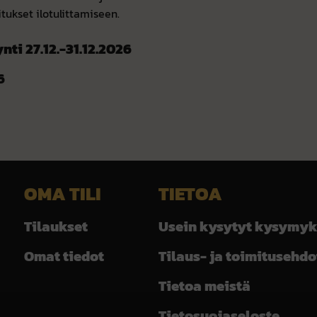
tukset ilotulittamiseen.
ti 27.12.-31.12.2026
6
OMA TILI
TIETOA
Tilaukset
Usein kysytyt kysymyk
Omat tiedot
Tilaus- ja toimitusehdo
Tietoa meistä
Tietosuojaseloste